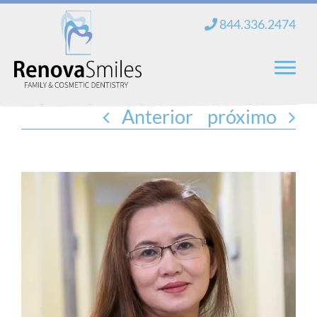
saltar
844.336.2474
al
contenido
Anterior
próximo
Hogar
Sobre nosotros
Servicios
Nuevos pacientes
Blog
Contacto