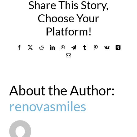
Share This Story,
Choose Your
Platform!
Facebook
X
Reddit
LinkedIn
WhatsApp
Telegram
Tumblr
Pinterest
Vk
Xing
Email
About the Author:
renovasmiles