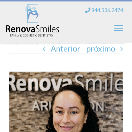
saltar
844.336.2474
al
contenido
Anterior
próximo
Hogar
Sobre nosotros
Servicios
Nuevos pacientes
Blog
Contacto