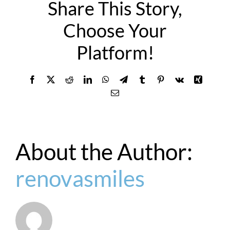
Share This Story,
Choose Your
Platform!
Facebook
X
Reddit
LinkedIn
WhatsApp
Telegram
Tumblr
Pinterest
Vk
Xing
Email
About the Author:
renovasmiles