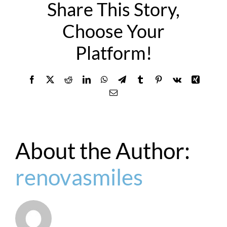
Share This Story,
Choose Your
Platform!
Facebook
X
Reddit
LinkedIn
WhatsApp
Telegram
Tumblr
Pinterest
Vk
Xing
Email
About the Author:
renovasmiles